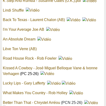
K Step And Rumba - Susanne Oates (U.K.).pdf
Lindi Shuffle
Back To Texas - Laurent Chalon (AB)
I'm Your Average Joe AB
An Absolute Dream
Lève Ton Verre (AB)
Road House Rock - Rob Fowler
Kissed A Cowboy - José Miguel Belloque Vane & Ivonne
Verhagen
(PC 25-26)
Lucky Lips - Gary Lafferty
What Makes You Country - Rob Holley
Better Than That - Chrystel Arréou
(PCN 25-26)